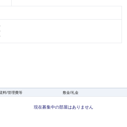
分
分
分
賃料/管理費等
敷金/礼金
現在募集中の部屋はありません