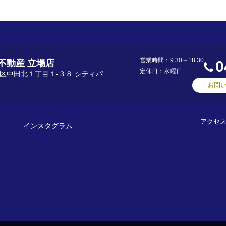
営業時間：9:30～18:30
不動産 立場店
0
定休日：水曜日
区中田北１丁目１-３８ シティパ
お問
アクセ
インスタグラム