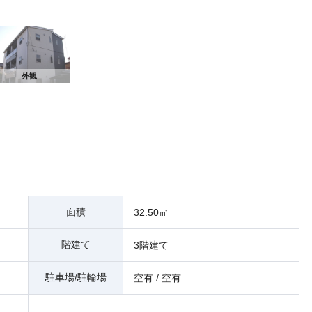
外観
面積
32.50㎡
階建て
3階建て
駐車場/駐輪場
空有 / 空有