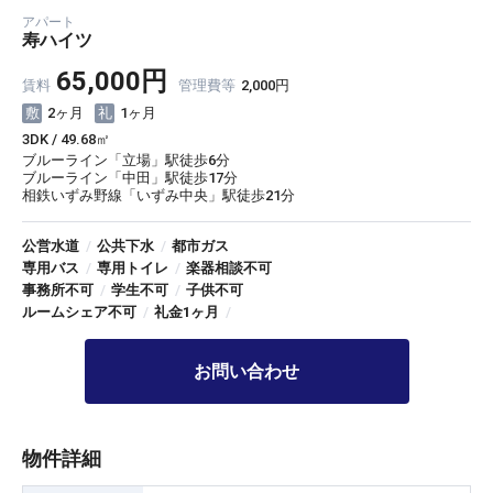
アパート
寿ハイツ
65,000円
賃料
管理費等
2,000円
2ヶ月
1ヶ月
3DK / 49.68㎡
ブルーライン「立場」駅徒歩6分
ブルーライン「中田」駅徒歩17分
相鉄いずみ野線「いずみ中央」駅徒歩21分
公営水道
/
公共下水
/
都市ガス
専用バス
/
専用トイレ
/
楽器相談不可
事務所不可
/
学生不可
/
子供不可
ルームシェア不可
/
礼金1ヶ月
/
お問い合わせ
物件詳細