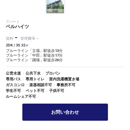
外観
アパート
ベルハイツ
-
賃料
管理費等
-
2DK / 35.32㎡
ブルーライン「立場」駅徒歩13分
ブルーライン「中田」駅徒歩17分
ブルーライン「踊場」駅徒歩26分
公営水道
/
公共下水
/
プロパン
専用バス
/
専用トイレ
/
室内洗濯機置き場
ガスコンロ
/
楽器相談不可
/
事務所不可
学生不可
/
ペット不可
/
子供不可
ルームシェア不可
/
お問い合わせ