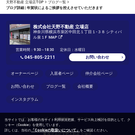
天野不動産 立場店TOP
ブログ一覧
ブログ詳細 | 年賀状によるご挨拶を控えさせていただきます
株式会社天野不動産 立場店
神奈川県横浜市泉区中田北１丁目１-３８ シティパ
ル泉１F
MAP
営業時間：9:30～18:30
定休日：水曜日
045-805-2211
お問い合わせ
オーナーページ
入居者ページ
仲介会社ページ
お問い合わせ
ブログ一覧
会社概要
インスタグラム
アクセスマップ
利用規約
プライバシーポリシー
当サイトでは、お客様の当サイト利用状況把握、サービス向上検討を目的として、ク
ッキー（Cookie）を使用しています。
「Cookieの取扱いについて」
詳しくは、当社の
をご確認ください。
© 株式会社天野不動産 立場店