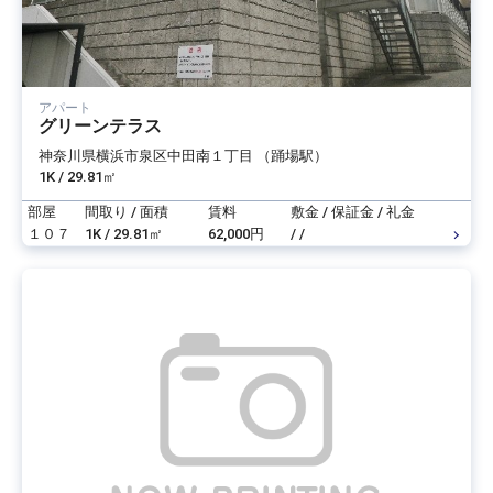
アパート
グリーンテラス
神奈川県横浜市泉区中田南１丁目 （踊場駅）
1K / 29.81㎡
部屋
間取り / 面積
賃料
敷金 / 保証金 / 礼金
１０７
1K / 29.81㎡
62,000円
/ /