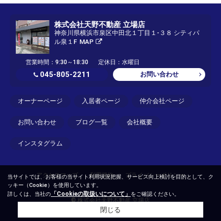
株式会社天野不動産 立場店
神奈川県横浜市泉区中田北１丁目１-３８ シティパ
ル泉１F
MAP
営業時間：9:30～18:30
定休日：水曜日
045-805-2211
お問い合わせ
オーナーページ
入居者ページ
仲介会社ページ
お問い合わせ
ブログ一覧
会社概要
インスタグラム
アクセスマップ
利用規約
プライバシーポリシー
当サイトでは、お客様の当サイト利用状況把握、サービス向上検討を目的として、ク
ッキー（Cookie）を使用しています。
「Cookieの取扱いについて」
詳しくは、当社の
をご確認ください。
© 株式会社天野不動産 立場店
閉じる